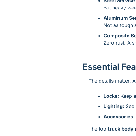
Steel Service
But heavy we
Aluminum Ser
Not as tough a
Composite Se
Zero rust. A s
Essential Fe
The details matter. 
Locks:
 Keep e
Lighting:
 See 
Accessories:
The top 
truck body