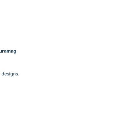
Duramag 
e designs.