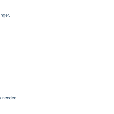
nger.  
s needed.