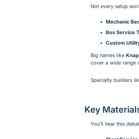
Not every setup work
Mechanic Be
Box Service 
Custom Utilit
Big names like 
Knap
cover a wide range o
Specialty builders lik
Key Material
You’ll hear this deb