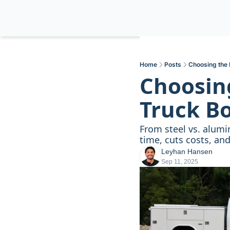
Home
Posts
Choosing the R
Choosing
Truck B
From steel vs. alumi
time, cuts costs, an
Leyhan Hansen
Sep 11, 2025