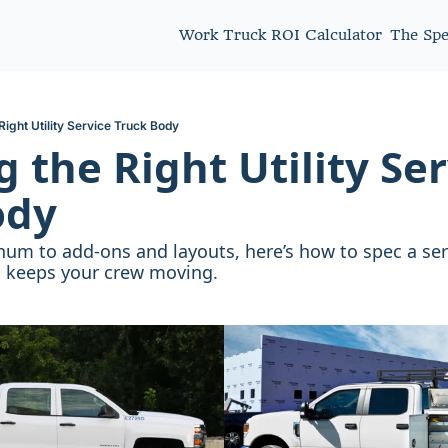
Work Truck ROI Calculator
The Sp
ight Utility Service Truck Body
 the Right Utility Ser
ody
num to add-ons and layouts, here’s how to spec a ser
d keeps your crew moving.