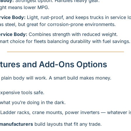
 Body:
 Strongest option. Handles heavy gear. 
ight means lower MPG.
vice Body:
 Light, rust-proof, and keeps trucks in service lo
s steel, but great for corrosion-prone environments.
rvice Body:
 Combines strength with reduced weight. 
mart choice for fleets balancing durability with fuel savings.
atures and Add-Ons Options
A plain body will work. A smart build makes money.
xpensive tools safe.
what you’re doing in the dark.
 Ladder racks, crane mounts, power inverters — whatever i
 manufacturers
 build layouts that fit any trade.