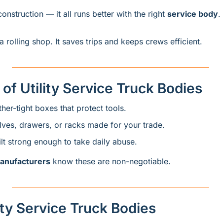
 construction — it all runs better with the right 
service body
.
a rolling shop. It saves trips and keeps crews efficient.
of Utility Service Truck Bodies
her-tight boxes that protect tools.
lves, drawers, or racks made for your trade.
ilt strong enough to take daily abuse.
anufacturers
 know these are non-negotiable.
ity Service Truck Bodies