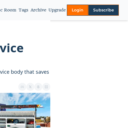
ec Room
Tags
Archive
Upgrade
Login
Subscribe
More
About
Authors
vice 
Video Library
Privacy policy
vice body that saves 
Terms of Service
Contact Us