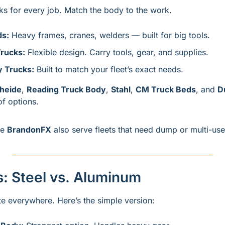
s for every job. Match the body to the work.
ds:
 Heavy frames, cranes, welders — built for big tools.
Trucks:
 Flexible design. Carry tools, gear, and supplies.
y Trucks:
 Built to match your fleet’s exact needs.
heide
, 
Reading Truck Body
, 
Stahl
, 
CM Truck Beds
, and 
f options. 
e 
BrandonFX
 also serve fleets that need dump or multi-us
s: Steel vs. Aluminum
ate everywhere. Here’s the simple version: