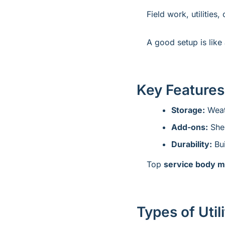
Field work, utilities,
A good setup is like 
Key Features 
Storage:
 Weat
Add-ons:
 She
Durability:
 Bu
Top 
service body m
Types of Util