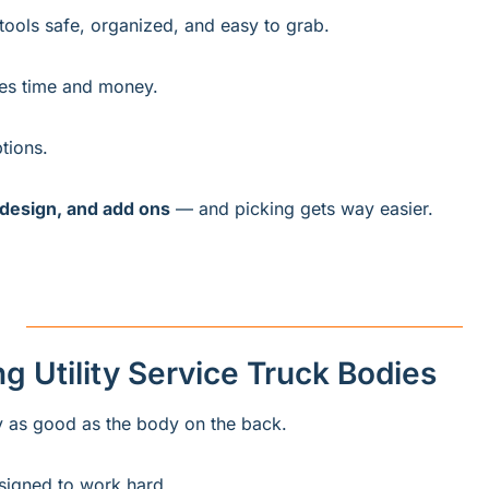
tools safe, organized, and easy to grab. 
es time and money.
tions. 
 design, and add ons
 — and picking gets way easier. 
g Utility Service Truck Bodies
ly as good as the body on the back. 
signed to work hard. 