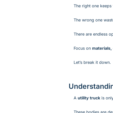
The right one keeps 
The wrong one wast
There are endless op
Focus on 
materials,
Let’s break it down.
Understandin
A 
utility truck
 is on
These bodies are de